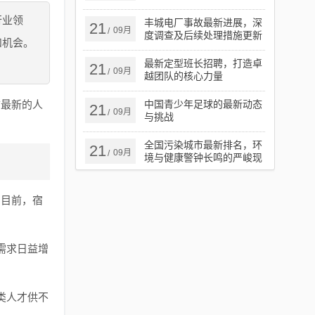
行业领
丰城电厂事故最新进展，深
21
09月
/
度调查及后续处理措施更新
和机会。
最新定型班长招聘，打造卓
21
09月
/
越团队的核心力量
市最新的人
中国青少年足球的最新动态
21
09月
/
与挑战
全国污染城市最新排名，环
21
09月
/
境与健康警钟长鸣的严峻现
实
，目前，宿
需求日益增
类人才供不