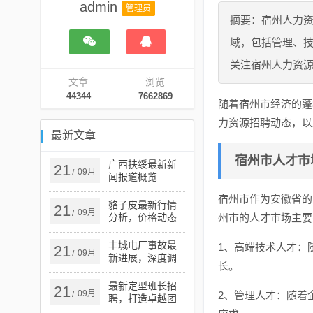
admin
管理员
摘要：宿州人力
域，包括管理、
关注宿州人力资
文章
浏览
44344
7662869
随着宿州市经济的蓬
力资源招聘动态，以
最新文章
宿州市人才市
广西扶绥最新新
21
09月
/
闻报道概览
宿州市作为安徽省的
貉子皮最新行情
21
09月
/
分析，价格动态
州市的人才市场主要
与市场趋势探讨
丰城电厂事故最
1、高端技术人才：
21
09月
/
新进展，深度调
长。
查及后续处理措
施更新
最新定型班长招
21
09月
/
2、管理人才：随着
聘，打造卓越团
队的核心力量