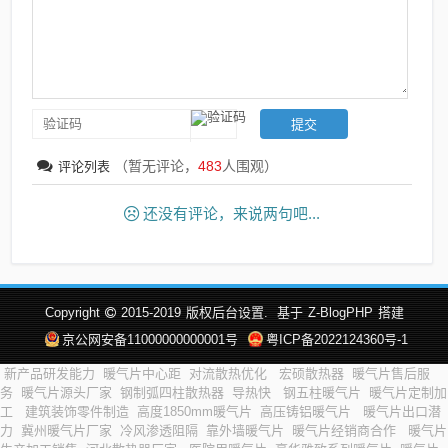
（暂无评论，
483
人围观）
评论列表
还没有评论，来说两句吧...
Copyright
2015-2019
版权后台设置.
基于
Z-BlogPHP
搭建
京公网安备11000000000001号
粤ICP备2022124360号-1
新产品研发能力
暖气片中心距
对流散热优化
宏硕散热器
暖气片售后服
务
暖气片源头厂家
钢制弧四柱散热器
导热快
钢五柱暖气片
暖气片定制加
工
建筑装饰零件制造
高度1850mm暖气片
高压铸铝暖气片
暖气片出口潜
力
冀州暖气片厂家
冷风渗透阻隔
靠外墙暖气片
暖气片经销商合作
暖气片