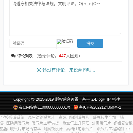
（暂无评论，
447
人围观）
评论列表
还没有评论，来说两句吧...
Copyright
2015-2019
版权后台设置.
基于
Z-BlogPHP
搭建
京公网安备11000000000001号
粤ICP备2022124360号-1
学校采暖系统
高压铸铝暖气片
宾馆用钢制暖气片
暖气片生产加工销
售
医院用暖气片
暖气片工程供货
热空气上升原理
公寓暖气片
钢铝复合散
热器
暖气片市场占有率
耐腐蚀设计
高档住宅暖气片
暖气片工程案例
中