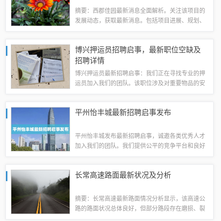
摘要：西郡佳园最新消息全面解析。关注该项目的
发展动态，获取最新消息。包括项目进展、规划、
销售情况等详细信息。为您提供全面的西郡佳园最
新资讯。随着城市的繁荣与扩张，西郡佳园作为城
博兴押运员招聘启事，最新职位空缺及
市中的一颗璀璨明珠，持续受到广泛关注，本...
招聘详情
博兴押运员最新招聘启事：我们正在寻找专业的押
运员加入我们的团队。该职位涉及对重要物品的安
全护送，要求应聘者具备责任心、纪律性和良好的
团队协作能力。我们寻求有相关工作经验的候选
平州怡丰城最新招聘启事发布
人，同时欢迎有志于从事此领域的热情人士加入...
平州怡丰城发布最新招聘启事，诚邀各类优秀人才
加入我们的团队。我们提供公平的竞争平台和良好
的工作环境，为您的职业发展保驾护航。无论您是
有丰富工作经验的专业人士，还是刚毕业的新人，
长常高速路面最新状况及分析
我们都欢迎您的加入。在平州怡丰城，我们共...
摘要：长常高速最新路面情况分析显示，该高速公
路的路面状况总体良好，但部分路段存在磨损、裂
缝等问题。相关部门正在密切关注路面状况，采取