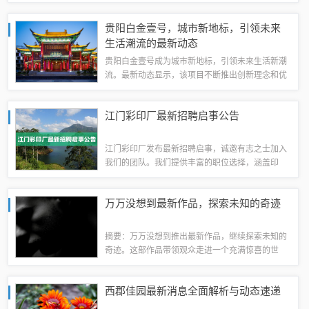
求、产量、价格等多个方面的影响，其中市场需求
的增长和产量的减少往往会导致价格上涨。通过了
贵阳白金壹号，城市新地标，引领未来
解玉米淀粉的行情走势图及其影响因素，可以更...
生活潮流的最新动态
贵阳白金壹号成为城市新地标，引领未来生活新潮
流。最新动态显示，该项目不断推出创新理念和优
质产品，为市民带来全新的生活体验。作为城市发
展的亮点，白金壹号的最新动态备受关注，其未来
江门彩印厂最新招聘启事公告
发展潜力巨大，将成为贵阳市的新名片。贵阳...
江门彩印厂发布最新招聘启事，诚邀有志之士加入
我们的团队。我们提供丰富的职位选择，涵盖印
刷、设计、生产等多个领域。应聘者需具备相关工
作经验和专业技能，我们将提供具有竞争力的薪资
万万没想到最新作品，探索未知的奇迹
待遇和完善的福利待遇。欢迎对印刷行业有热情...
摘要：万万没想到推出最新作品，继续探索未知的
奇迹。这部作品带领观众走进一个充满惊喜的世
界，展现令人意想不到的情节转折。通过精彩的演
绎和独特的叙事手法，作品让人感叹于世界的奇妙
西郡佳园最新消息全面解析与动态速递
与无限可能。无论是喜剧的幽默还是剧情的扣人...