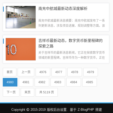
必要的维修和保养措施，以确保道路的安全畅通。
南充中航城最新动态深度解析
需要进一步加强监测和维护，确保长常高速路...
南充中航城最新消息摘要：南充中航城发布了一系
列更新消息，涉及项目进展、规划调整等方面。该
项目进展顺利，各项建设工作有序推进。有关方面
对南充中航城的深度解析显示，该项目对于提升当
吉祥币最新动态，数字货币新里程碑的
地城市形象、促进经济发展具有重要意义。更...
探索之路
关于吉祥币的最新消息新闻，它正在探索数字货币
领域的新里程碑。吉祥币作为一种数字货币，正在
不断发展和创新，引领数字货币行业的新趋势。有
关其最新进展和动态正在不断报道和关注中，为数
首页
上一页
4976
4977
4978
4979
字货币领域带来新的活力和机遇。如需了解更...
4980
4981
4982
4983
4984
4985
下一页
末页
共 5119 页
Copyright
2015-2019
版权后台设置.
基于
Z-BlogPHP
搭建