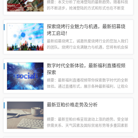
摘要：本文分析了抢滩登陆的最新趋势。随着科技
的不断进步，抢滩登陆的方式和形式也在不断变
化。本文将对最新的抢滩登陆趋势进行深入探讨，
包括其背后的原因、发展情况以及未来可能的变
探索烧烤行业魅力与机遇，最新招募烧
化。内容简短明了，旨在让读者快速了解抢滩登
烤工启动！
陆...
最新招募烧烤工，诚邀热爱烧烤行业的您加入我们
的团队。烧烤行业充满魅力与机遇，您将有机会探
索烹饪技艺，学习调味技巧，体验与顾客交流的乐
趣。我们提供良好的工作环境和福利待遇，欢迎有
数字时代全新体验，最新福利直播视频
经验的烧烤工和新手加入，共同创造美味的烧...
探索
摘要：最新福利直播视频带你探索数字时代的全新
体验。通过直播形式，展示各种最新福利，让观众
感受数字化生活的魅力。观看直播，享受互动乐
趣，发现更多精彩内容。最新福利直播视频的特点
最新豆粕价格走势及分析
1、互动性高：最新福利直播视频注重观众的参...
摘要：最新豆粕价格呈现波动上涨的趋势。受全球
供需关系、天气因素及国际贸易形势等多重因素影
响，豆粕市场供应状况不断变化，导致价格出现波