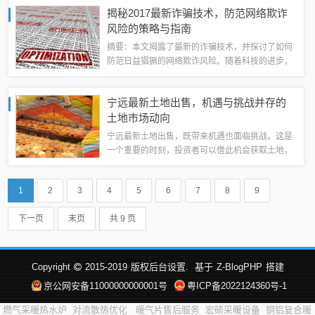
动。当前，豆粕价格走势分析显示，短期内豆粕价
揭秘2017最新诈骗技术，防范网络欺诈
格仍将继续上涨。建议相关企业和农户密切关...
风险的策略与指南
摘要：本文揭露了最新的诈骗技术，并探讨了如何
防范日益猖獗的网络欺诈风险。随着科技的进步，
诈骗手段不断更新，网络欺诈行为愈发难以防范。
文章强调提高警惕性，学习识别诈骗手段的重要
宁远最新土地出售，机遇与挑战并存的
性，并给出了一些实用的防范建议，如保护个人...
土地市场动向
宁远最新土地出售，既带来机遇也面临挑战。这是
一个重要的时刻，投资者可以借此机会获取土地，
进行开发或投资。这也要求投资者对市场趋势、政
策环境等进行深入研究，以应对可能出现的风险和
1
2
3
4
5
6
7
8
9
挑战。出售土地的机遇在于提供了更多的发展...
下一页
末页
共 9 页
Copyright
2015-2019
版权后台设置.
基于
Z-BlogPHP
搭建
京公网安备11000000000001号
粤ICP备2022124360号-1
燃气采暖热水炉
对流散热优化
暖气片售后服务
宏硕采暖设备
铜铝复合暖