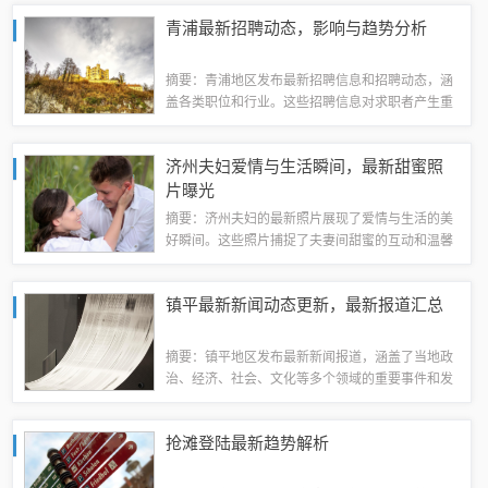
聘动态涵盖了不同行业、职位和薪资水平，反映了
青浦最新招聘动态，影响与趋势分析
同安地区经济发展的现状和趋势。这些变化对...
摘要：青浦地区发布最新招聘信息和招聘动态，涵
盖各类职位和行业。这些招聘信息对求职者产生重
要影响，提供了更多就业机会和职业发展空间。这
些招聘动态也反映了地区经济和产业的发展趋势，
济州夫妇爱情与生活瞬间，最新甜蜜照
对区域经济发展产生积极影响。青浦最新招聘...
片曝光
摘要：济州夫妇的最新照片展现了爱情与生活的美
好瞬间。这些照片捕捉了夫妻间甜蜜的互动和温馨
的瞬间，展现了他们幸福的婚姻生活。通过照片，
我们可以感受到他们之间的深厚感情和相互扶持的
镇平最新新闻动态更新，最新报道汇总
坚定决心。这些照片也传递出爱情的美好和珍...
摘要：镇平地区发布最新新闻报道，涵盖了当地政
治、经济、社会、文化等多个领域的重要事件和发
展动态。报道内容详实，反映了镇平地区在经济建
设、社会进步等方面取得的显著成果，以及面临的
抢滩登陆最新趋势解析
挑战和机遇。读者可以通过这些报道了解镇平...