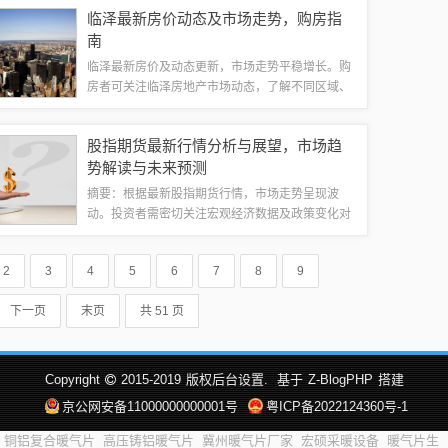
该公司致力于推动智能交通发展，通过科技手段优
临泽最新房价动态及市场走势，购房指
化交通结构，提高交通效率，为城市出行贡献...
南
临泽最新房价及动态更新，市场走势平稳增长。购
房者可关注临泽房地产市场动态，了解不同区域、
不同楼盘的价格变化。本文提供购房指南，包括房
价趋势分析、购房注意事项等，帮助购房者做出明
股指期货最新行情分析与展望，市场趋
智决策。本文旨在提供全面的临泽最新房价信...
势解读与未来预测
摘要：根据最新股指期货行情，市场走势呈现波
动。投资者需密切关注宏观经济数据及政策变化对
股市的影响。预计未来股指期货市场将继续保持活
跃，投资者应关注市场动态，做好风险控制，并根
2
3
4
5
6
7
8
9
据自身情况制定投资策略。建议投资者保持理性...
下一页
末页
共 51 页
Copyright
2015-2019
版权后台设置.
基于
Z-BlogPHP
搭建
京公网安备11000000000001号
粤ICP备2022124360号-1
铜铝复合暖气片
高压铸铝暖气片
冀州暖气片厂家
宏硕采暖设备
暖气片生