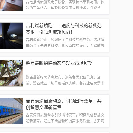
台电推出最新款电子设备，实现技术革新与用户体
验的完美结合。这款设备采用先进技术，性能卓
越，为用户带来全新的使用体验。结合人体工学设
计和创新功能，它为用户提供了极致的舒适度和便
吉利最新轿跑——速度与科技的新典范
利性。无论是工作还是娱乐，这款台电最新款电...
亮相，引领潮流新风尚！
吉利最新轿跑，展现速度与科技的新典范。这款轿
车融合了先进的科技元素和卓越的设计，为驾驶者
带来极致的驾驶体验。其强大的动力和精密的工程
制造，实现了高效的燃油经济性和出色的性能表
黔西最新招聘动态与就业市场展望
现。吉利最新轿跑不仅彰显了速度与激情，更体...
黔西最新招聘消息发布，涵盖各类职位信息。当
前，黔西就业市场呈现活跃态势，各行业招聘需求
持续上升。随着经济发展和政策支持，黔西就业市
场展望乐观，就业机会不断增加。求职者需关注最
吉安滴滴最新动态，引领出行变革，共
新招聘动态，掌握市场趋势，以便找到适合自己...
创智慧交通新篇章
吉安滴滴最新动态引领出行变革，积极共创智慧交
通新篇章。通过不断创新和提高服务质量，吉安滴
滴为市民提供更加便捷、安全、舒适的出行方式。