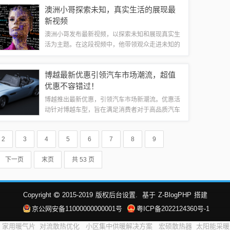
的世界，让你感受到未知的魅力与激情。无论是寻
澳洲小哥探索未知，真实生活的展现最
找新鲜感还是寻求刺激，这个午夜福利都...
新视频
澳洲小哥发布最新视频，以探索未知和展现真实生
活为主题。在这段视频中，他带领观众走进未知的
世界，分享生活中的新奇发现。内容充满冒险和探
索精神，展现真实生活的细节和美好。通过他的镜
博越最新优惠引领汽车市场潮流，超值
头，观众可以感受到生活的无限可能。摘要字...
优惠不容错过！
博越推出最新优惠，引领汽车市场新潮流。优惠活
动针对博越车型，旨在满足消费者对于高品质汽车
的需求。此次优惠活动将带来一系列惊喜价格，让
更多人有机会享受到先进的汽车技术和舒适的驾乘
2
3
4
5
6
7
8
9
体验。此举无疑将激发汽车市场的活力，吸引...
下一页
末页
共 53 页
Copyright
2015-2019
版权后台设置.
基于
Z-BlogPHP
搭建
京公网安备11000000000001号
粤ICP备2022124360号-1
家用暖气片
对流散热优化
小区集中供暖解决方案
宏硕散热器
太阳能采暖