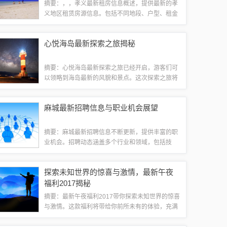
摘要：，，孝义最新租房信息概述，提供最新的孝
义地区租赁房源信息。包括不同地段、户型、租金
等详细情况，旨在为租房者提供全面、准确的房源
选择。内容涵盖公寓、独立房屋等多种类型，适合
心悦海岛最新探索之旅揭秘
不同需求的人群。摘要字数在100-200...
摘要：心悦海岛最新探索之旅已经开启，游客们可
以领略到海岛最新的风貌和景点。这次探索之旅将
带给游客们全新的体验，包括美丽的海滩、壮观的
海景、丰富的海洋生物和独特的海岛文化。无论是
麻城最新招聘信息与职业机会展望
想要感受大自然的魅力，还是探寻人文风情，...
摘要：麻城最新招聘信息不断更新，提供丰富的职
业机会。招聘动态涵盖多个行业和领域，包括技
术、销售、管理等多个岗位。对于求职者来说，这
是一个寻找理想工作的好时机。职业机会展望显示
探索未知世界的惊喜与激情，最新午夜
麻城经济发展迅速，就业前景广阔。求职者可以...
福利2017揭秘
摘要：最新午夜福利2017带你探索未知世界的惊喜
与激情。这款福利将带给你前所未有的体验，充满
神秘、刺激和乐趣。它将引领你走进一个充满惊喜