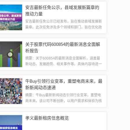
区。楼盘设计注重绿色建筑的特色，为居民创造健
安吉最新任免公示，县域发展新篇章的
康舒适的生活空间。作为生态城的新亮点，该...
推动力量
安吉最新任免公示已经发布，旨在推动县域发展新
篇章。此次任免涉及多个领域和部门，旨在优化政
府管理架构，提升行政效能，促进县域经济高质量
发展。此举将激发全县干部队伍的积极性和创造
关于股票代码600854的最新消息全面解
力，为实现县域发展的各项目标任务提供坚实保...
析报告
摘要：关于600854的最新消息全面解析，涵盖最
新动态、发展趋势、相关事件等。具体内容待进一
步公布和分析，请持续关注以获取更多详细信息。
简要概括，此消息涉及600854的最新进展和趋
牛Buy引领行业变革，重塑电商未来，最
势。公司概况让我们先来简要了解一下...
新新闻动态速递
摘要：牛Buy最新新闻动态引领行业变革，重塑电
商未来。该公司不断创新，以用户需求和体验为核
心，推动电商行业的进步。通过一系列战略举措和
先进技术的应用，牛Buy正努力改变电商行业的格
孝义最新租房信息概览
局，为消费者带来更加便捷、高效的购物...